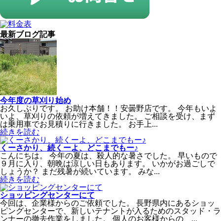
最新ブログ記事
今年度の草刈り始め
お久しぶりです。 お助け本舗！！安曇野店です。 今年もいよ
いよ、草刈りの依頼が増えてきました。 ご相談を受け、まず
は乗用車でお見積りに行きました。 お手上...
続きを読む
くーさかり、続くーよ、どこまでもー♪
こんにちは。 今年の夏は、殺人的な暑さでした。 早いもので
９月に入り、朝晩は涼しい日もあります。 いかがお過ごしで
しょうか？ まだ残暑が続いています。 みな...
続きを読む
ショッピングセンターにて
今回は、企業様からのご依頼でした。 長野県内にあるショッ
ピングセンターで、新しいテナントが入るためのスタッド・ラ
ンナーの撤去作業をしました。 個人のお客様からの、...