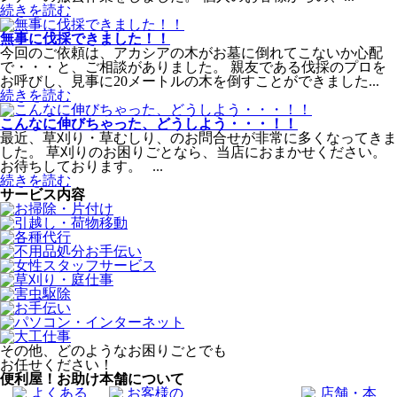
続きを読む
無事に伐採できました！！
今回のご依頼は、アカシアの木がお墓に倒れてこないか心配
で・・・と、ご相談がありました。 親友である伐採のプロを
お呼びし、見事に20メートルの木を倒すことができました...
続きを読む
こんなに伸びちゃった、どうしよう・・・！！
最近、草刈り・草むしり、のお問合せが非常に多くなってきま
した。 草刈りのお困りごとなら、当店におまかせください。
お待ちしております。 ...
続きを読む
サービス内容
その他、どのようなお困りごとでも
お任せください！
便利屋！お助け本舗について