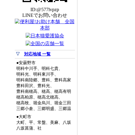
ID:@577lvpzp
LINEでお問い合わせ
▽
対応地域 一覧
●安曇野市
明科中川手、明科七貴、
明科光、明科東川手、
明科南陸郷、豊科、豊科高家
豊科田沢、豊科光、
豊科南穂高、穂高、穂高有明
穂高柏原、穂高北穂高、
穂高牧、堀金烏川、堀金三田
三郷小倉、三郷明盛、三郷温
●大町市
大町、平、常盤、美麻、八坂
八坂菖蒲、社